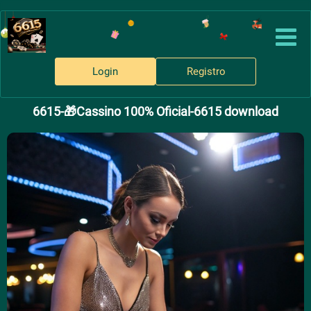
Login
Registro
6615-🎁Cassino 100% Oficial-6615 download