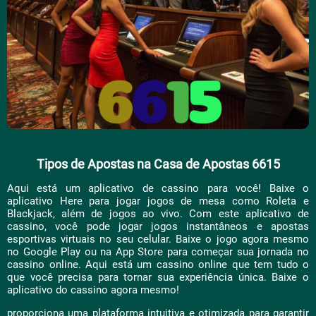
Tipos de Apostas na Casa de Apostas 6615
Aqui está um aplicativo de cassino para você! Baixe o
aplicativo Here para jogar jogos de mesa como Roleta e
Blackjack, além de jogos ao vivo. Com este aplicativo de
cassino, você pode jogar jogos instantâneos e apostas
esportivas virtuais no seu celular. Baixe o jogo agora mesmo
no Google Play ou na App Store para começar sua jornada no
cassino online. Aqui está um cassino online que tem tudo o
que você precisa para tornar sua experiência única. Baixe o
aplicativo do cassino agora mesmo!
proporciona uma plataforma intuitiva e otimizada para garantir